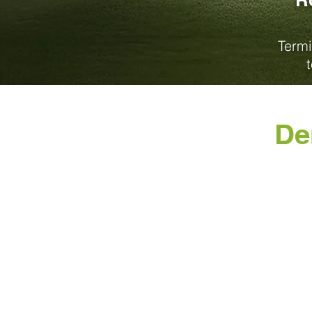
Termi
De