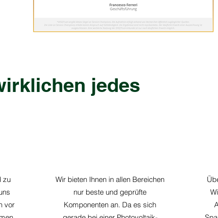
irklichen jedes
d zu
Wir bieten Ihnen in allen Bereichen
Übe
uns
nur beste und geprüfte
Wi
n vor
Komponenten an. Da es sich
A
hmen
gerade bei einer Photovoltaik-
Spar