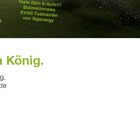
Teste Dein E-Auto!!!
Bidirektionales
EV-DC-Testcenter
von Sigenergy
h
h König.
g,
kte