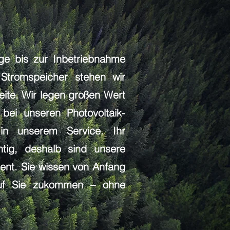
age bis zur Inbetriebnahme
 Stromspeicher stehen wir
eite. Wir legen großen Wert
 bei unseren Photovoltaik-
in unserem Service. Ihr
htig, deshalb sind unsere
rent. Sie wissen von Anfang
uf Sie zukommen – ohne