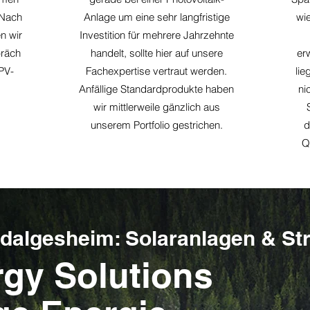
 Nach
Anlage um eine sehr langfristige
wie
n wir
Investition für mehrere Jahrzehnte
präch
handelt, sollte hier auf unsere
er
PV-
Fachexpertise vertraut werden.
lie
Anfällige Standardprodukte haben
ni
wir mittlerweile gänzlich aus
unserem Portfolio gestrichen.
d
Q
ldalgesheim: Solaranlagen & S
gy Solutions