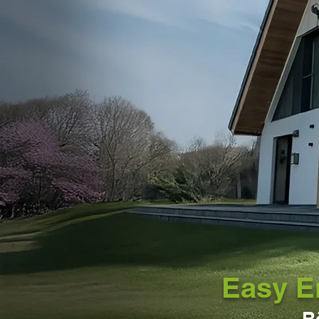
Easy
E
R