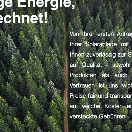
ge Energie,
echnet!
Von Ihrer ersten Anfr
Ihrer Solaranlage mit
Ihnen zuverlässig zur S
auf Qualität – sowohl
Produkten als auch 
Vertrauen ist uns wic
Preise fair und transpa
an, welche Kosten a
versteckte Gebühren.