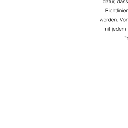
dafür, das
Richtlini
werden. Von
mit jedem
P