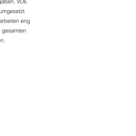
rgaben, VDE
 umgesetzt
arbeiten eng
s gesamten
n.